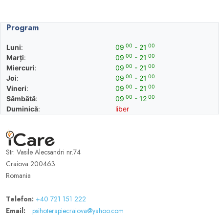
Program
00
00
Luni
:
09
- 21
00
00
Marți
:
09
- 21
00
00
Miercuri
:
09
- 21
00
00
Joi
:
09
- 21
00
00
Vineri
:
09
- 21
00
00
Sâmbătă
:
09
- 12
Duminică
:
liber
Str. Vasile Alecsandri nr.74
Craiova 200463
Romania
Telefon:
+40 721 151 222
Email:
psihoterapiecraiova@yahoo.com