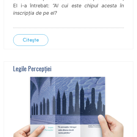
El i-a întrebat:
”Al cui este chipul acesta în
inscripția de pe el?
Citeşte
Legile Percepţiei