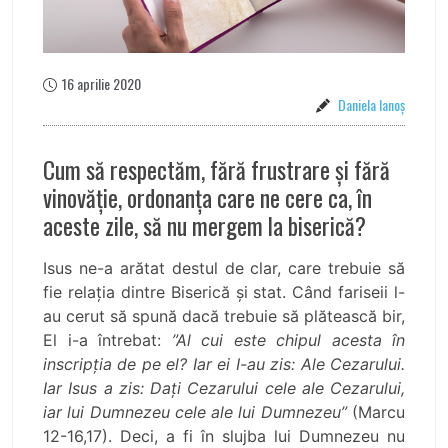
16 aprilie 2020
Daniela Ianoş
Cum să respectăm, fără frustrare și fără
vinovăție, ordonanța care ne cere ca, în
aceste zile, să nu mergem la biserică?
Isus ne-a arătat destul de clar, care trebuie să
fie relația dintre Biserică și stat. Când fariseii l-
au cerut să spună dacă trebuie să plătească bir,
El i-a întrebat:
”Al cui este chipul acesta în
inscripția de pe el? Iar ei I-au zis: Ale Cezarului.
Iar Isus a zis: Dați Cezarului cele ale Cezarului,
iar lui Dumnezeu cele ale lui Dumnezeu”
(Marcu
12-16,17). Deci, a fi în slujba lui Dumnezeu nu