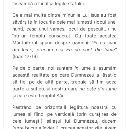
înseamnă a încălca legile statului.
Cele mai multe dintre minunile Lui Isus au fost
săvârșite în locurile cele mai lumești (locul unei
nunți, casa unui vameș, locul de pescuit…) nu
într-un templu consacrat. Cu toate acestea
Mântuitorul spune despre oameni:
”Ei nu sunt
din lume, precum nici Eu nu sunt din lume”
(Ioan 17-16).
Pe de o parte, noi suntem
în
lume și asumăm
această realitate pe care Dumnezeu a lăsat-o
să fie, pe de altă parte, trebuie să fim acea
parte a sufletului nostru care
nu este din lume
și care este templul Său.
Păstrând pe orizontală legătura noastră cu
lumea și fiind, pe verticală (prin curățirea de
cele lumești) sălașul lui Dumnezeu, ducem
(spre bucuria învierii) crucea acestor zile. Avem