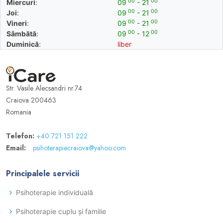
00
00
Miercuri
:
09
- 21
00
00
Joi
:
09
- 21
00
00
Vineri
:
09
- 21
00
00
Sâmbătă
:
09
- 12
Duminică
:
liber
Str. Vasile Alecsandri nr.74
Craiova 200463
Romania
Telefon:
+40 721 151 222
Email:
psihoterapiecraiova@yahoo.com
Principalele servicii
Psihoterapie individuală
Psihoterapie cuplu și familie