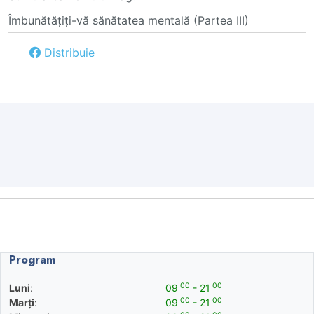
Îmbunătățiți-vă sănătatea mentală (Partea III)
Distribuie
Program
00
00
Luni
:
09
- 21
00
00
Marți
:
09
- 21