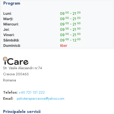
Program
00
00
Luni
:
09
- 21
00
00
Marți
:
09
- 21
00
00
Miercuri
:
09
- 21
00
00
Joi
:
09
- 21
00
00
Vineri
:
09
- 21
00
00
Sâmbătă
:
09
- 12
Duminică
:
liber
Str. Vasile Alecsandri nr.74
Craiova 200463
Romania
Telefon:
+40 721 151 222
Email:
psihoterapiecraiova@yahoo.com
Principalele servicii