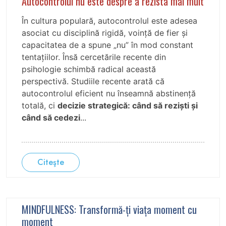
Autocontrolul nu este despre a rezista mai mult
În cultura populară, autocontrolul este adesea
asociat cu disciplină rigidă, voință de fier și
capacitatea de a spune „nu” în mod constant
tentațiilor. Însă cercetările recente din
psihologie schimbă radical această
perspectivă. Studiile recente arată că
autocontrolul eficient nu înseamnă abstinență
totală, ci
decizie strategică: când să reziști și
când să cedezi
...
Citeşte
MINDFULNESS: Transformă-ți viața moment cu
moment