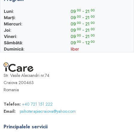
00
00
Luni
:
09
- 21
00
00
Marți
:
09
- 21
00
00
Miercuri
:
09
- 21
00
00
Joi
:
09
- 21
00
00
Vineri
:
09
- 21
00
00
Sâmbătă
:
09
- 12
Duminică
:
liber
Str. Vasile Alecsandri nr.74
Craiova 200463
Romania
Telefon:
+40 721 151 222
Email:
psihoterapiecraiova@yahoo.com
Principalele servicii