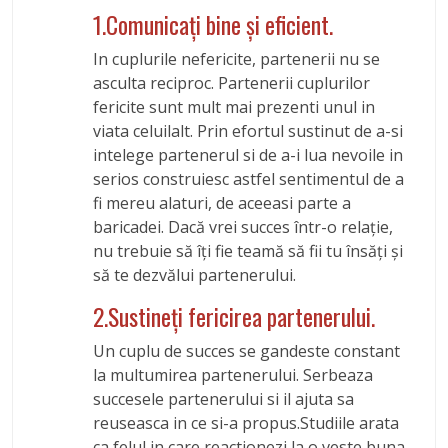
1.Comunicaţi bine şi eficient.
In cuplurile nefericite, partenerii nu se
asculta reciproc. Partenerii cuplurilor
fericite sunt mult mai prezenti unul in
viata celuilalt. Prin efortul sustinut de a-si
intelege partenerul si de a-i lua nevoile in
serios construiesc astfel sentimentul de a
fi mereu alaturi, de aceeasi parte a
baricadei. Dacă vrei succes într-o relație,
nu trebuie să îţi fie teamă să fii tu însăţi şi
să te dezvălui partenerului.
2.Sustineţi fericirea partenerului.
Un cuplu de succes se gandeste constant
la multumirea partenerului. Serbeaza
succesele partenerului si il ajuta sa
reuseasca in ce si-a propus.Studiile arata
ca felul in care reactionezi la o veste buna