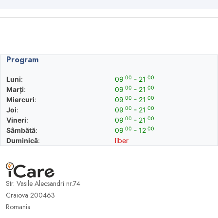
Program
00
00
Luni
:
09
- 21
00
00
Marți
:
09
- 21
00
00
Miercuri
:
09
- 21
00
00
Joi
:
09
- 21
00
00
Vineri
:
09
- 21
00
00
Sâmbătă
:
09
- 12
Duminică
:
liber
Str. Vasile Alecsandri nr.74
Craiova 200463
Romania